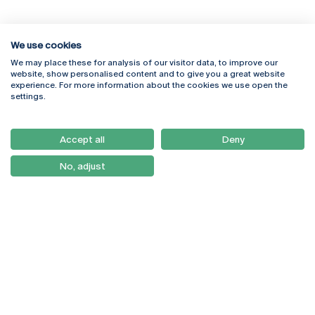
We use cookies
We may place these for analysis of our visitor data, to improve our
Rua Diogo Botelho 1327
Campus Online
website, show personalised content and to give you a great website
4169-005 Porto
Webmail
experience. For more information about the cookies we use open the
+351 226 196 240
Intranet
settings.
Email:
artes@ucp.pt
Serviços
Como Chegar
Accept all
Deny
Newsletter
No, adjust
© 2026
Braga
Universidade Católica
Lisboa
Portuguesa
Porto
Viseu
Política de Privacidade
Termos & Condições
Direitos do Titular dos
Dados