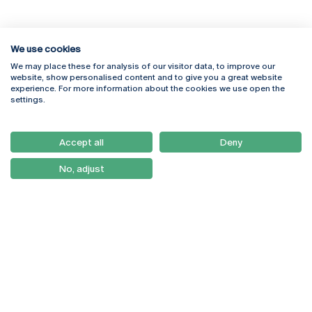
We use cookies
We may place these for analysis of our visitor data, to improve our
Rua Diogo Botelho 1327
Campus Online
website, show personalised content and to give you a great website
4169-005 Porto
Webmail
experience. For more information about the cookies we use open the
+351 226 196 240
Intranet
settings.
Email:
artes@ucp.pt
Serviços
Como Chegar
Accept all
Deny
Newsletter
No, adjust
© 2026
Braga
Universidade Católica
Lisboa
Portuguesa
Porto
Viseu
Política de Privacidade
Termos & Condições
Direitos do Titular dos
Dados