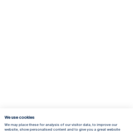
We use cookies
We may place these for analysis of our visitor data, to improve our
Rua Diogo Botelho 1327
Campus Online
website, show personalised content and to give you a great website
4169-005 Porto
Webmail