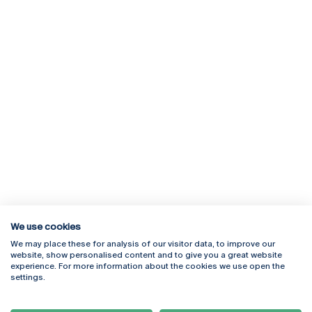
We use cookies
We may place these for analysis of our visitor data, to improve our
Rua Diogo Botelho 1327
Campus Online
website, show personalised content and to give you a great website
4169-005 Porto
Webmail
experience. For more information about the cookies we use open the
+351 226 196 240
Intranet
settings.
Email:
artes@ucp.pt
Serviços