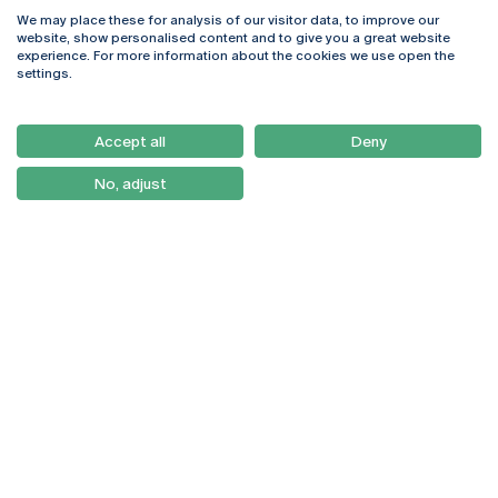
We may place these for analysis of our visitor data, to improve our
Rua Diogo Botelho 1327
Campus Online
website, show personalised content and to give you a great website
4169-005 Porto
Webmail
experience. For more information about the cookies we use open the
+351 226 196 240
Intranet
settings.
Email:
artes@ucp.pt
Serviços
Como Chegar
Accept all
Deny
Newsletter
No, adjust
© 2026
Braga
Universidade Católica
Lisboa
Portuguesa
Porto
Viseu
Política de Privacidade
Termos & Condições
Direitos do Titular dos
Dados