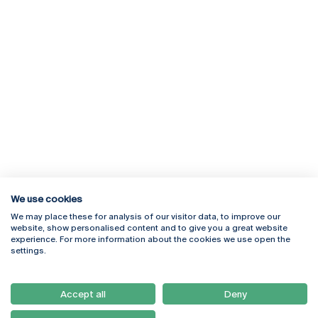
We use cookies
We may place these for analysis of our visitor data, to improve our
Rua Diogo Botelho 1327
Campus Online
website, show personalised content and to give you a great website
4169-005 Porto
Webmail
experience. For more information about the cookies we use open the
+351 226 196 240
Intranet
settings.
Email:
artes@ucp.pt
Serviços
Como Chegar
Accept all
Deny
Newsletter