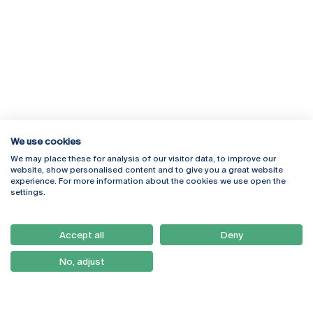
We use cookies
We may place these for analysis of our visitor data, to improve our
Rua Diogo Botelho 1327
Campus Online
website, show personalised content and to give you a great website
4169-005 Porto
Webmail
experience. For more information about the cookies we use open the
+351 226 196 240
Intranet
settings.
Email:
artes@ucp.pt
Serviços
Como Chegar
Accept all
Deny
Newsletter
No, adjust
© 2026
Braga