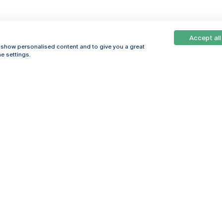
Accept all
Online
© 2026
, show personalised content and to give you a great
Universidade
e settings.
Católica
s
Portuguesa
hegar
Política de
ter
Privacidade
Termos &
Condições
Direitos do Titular
dos Dados
Entidades Financiadoras