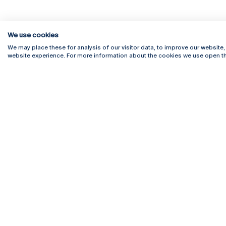
We use cookies
Rua Diogo Botelho 1327
Campus 
We may place these for analysis of our visitor data, to improve our website
4169-005 Porto
Webmail
website experience. For more information about the cookies we use open th
+351 226 196 240
Intranet
Email:
artes@ucp.pt
Serviço
Como C
Newslet