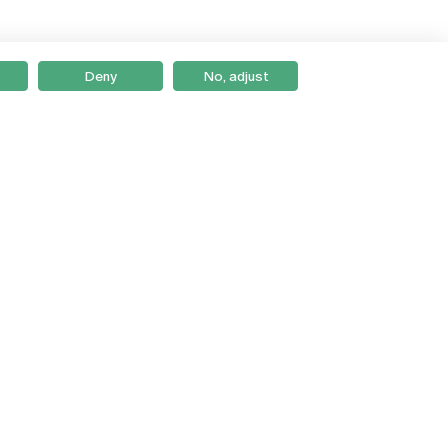
Deny
No, adjust
Braga
Lisboa
Porto
Viseu