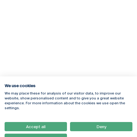
We use cookies
We may place these for analysis of our visitor data, to improve our
Rua Diogo Botelho 1327
Campus Online
website, show personalised content and to give you a great website
4169-005 Porto
Webmail
experience. For more information about the cookies we use open the
+351 226 196 240
Intranet
settings.
Email:
artes@ucp.pt
Serviços
Como Chegar
Accept all
Deny
Newsletter