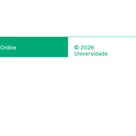
Online
© 2026
Universidade
Católica
s
Portuguesa
hegar
Política de
ter
Privacidade
Termos &
Condições
Direitos do Titular
dos Dados
Entidades Financiadoras