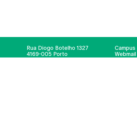
Rua Diogo Botelho 1327
Campus 
4169-005 Porto
Webmail
+351 226 196 240
Intranet
Email:
artes@ucp.pt
Serviço
Como C
Newslet