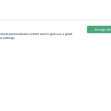
Accept all
, show personalised content and to give you a great
e settings.
Online
© 2026
Universidade
Católica
s
Portuguesa
hegar
Política de
ter
Privacidade
Termos &
Condições
Direitos do Titular
dos Dados
Entidades Financiadoras