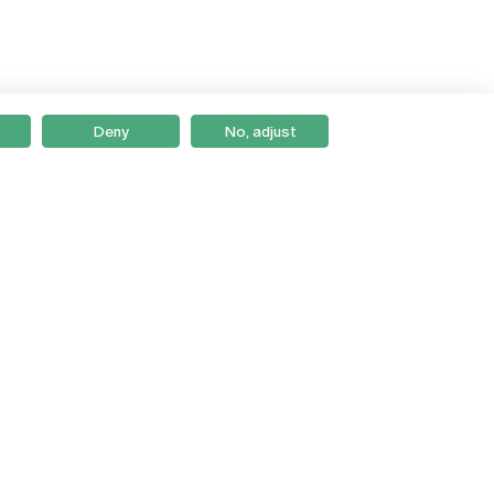
Deny
No, adjust
Braga
Lisboa
Porto
Viseu