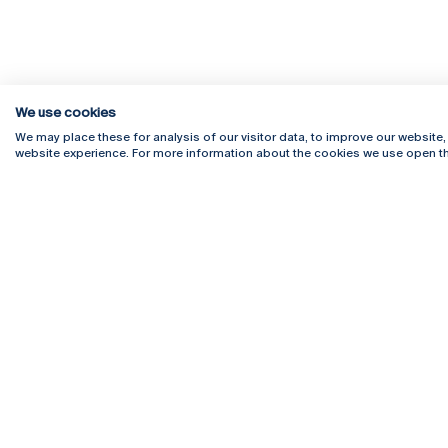
We use cookies
We may place these for analysis of our visitor data, to improve our website
website experience. For more information about the cookies we use open th
Rua Diogo Botelho 1327
Campus 
4169-005 Porto
Webmail
+351 226 196 240
Intranet
Email:
artes@ucp.pt
Serviço
Como C
Newslet