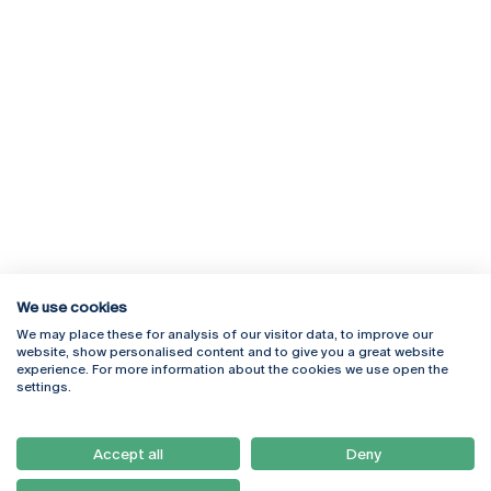
We use cookies
We may place these for analysis of our visitor data, to improve our
Rua Diogo Botelho 1327
Campus Online
website, show personalised content and to give you a great website
4169-005 Porto
Webmail
experience. For more information about the cookies we use open the
+351 226 196 240
Intranet
settings.
Email:
artes@ucp.pt
Serviços
Como Chegar
Accept all
Deny
Newsletter