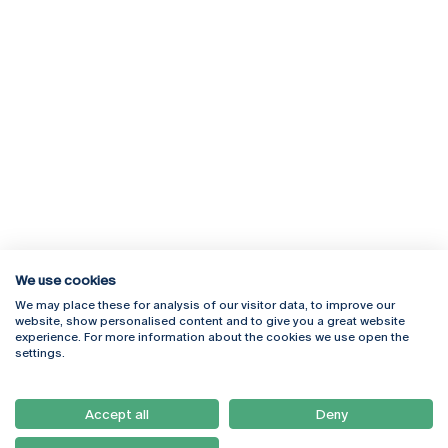
We use cookies
We may place these for analysis of our visitor data, to improve our
Rua Diogo Botelho 1327
Campus Online
website, show personalised content and to give you a great website
4169-005 Porto
Webmail
experience. For more information about the cookies we use open the
+351 226 196 240
Intranet
settings.
Email:
artes@ucp.pt
Serviços
Como Chegar
Accept all
Deny
Newsletter