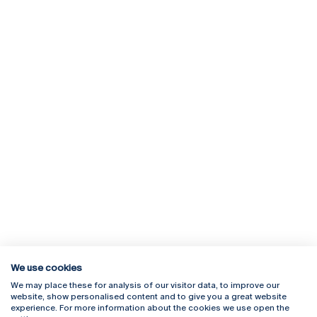
We use cookies
We may place these for analysis of our visitor data, to improve our
Rua Diogo Botelho 1327
Campus Online
website, show personalised content and to give you a great website
4169-005 Porto
Webmail
experience. For more information about the cookies we use open the