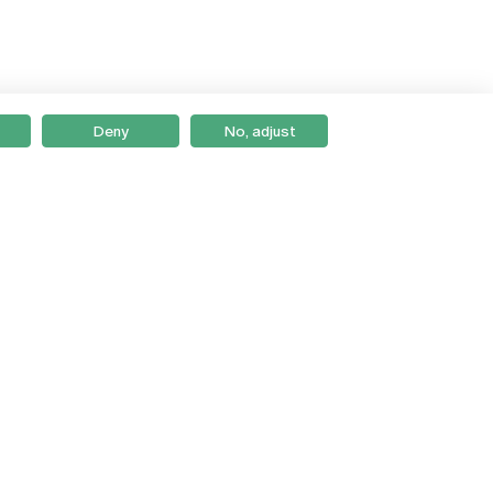
Deny
No, adjust
Braga
Lisboa
Porto
Viseu