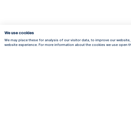
We use cookies
We may place these for analysis of our visitor data, to improve our website
website experience. For more information about the cookies we use open th
Rua Diogo Botelho 1327
Campus 
4169-005 Porto
Webmail
+351 226 196 240
Intranet
Email:
artes@ucp.pt
Serviço
Como C
Newslet