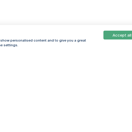
Accept all
, show personalised content and to give you a great
e settings.
Online
© 2026
Universidade
Católica
s
Portuguesa
hegar
Política de
ter
Privacidade
Termos &
Condições
Direitos do Titular
dos Dados
Entidades Financiadoras