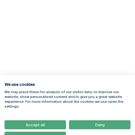
We use cookies
We may place these for analysis of our visitor data, to improve our
Rua Diogo Botelho 1327
Campus Online
website, show personalised content and to give you a great website
4169-005 Porto
Webmail
experience. For more information about the cookies we use open the
+351 226 196 240
Intranet
settings.
Email:
artes@ucp.pt
Serviços
Como Chegar
Accept all
Deny
Newsletter