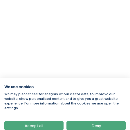
We use cookies
We may place these for analysis of our visitor data, to improve our
Rua Diogo Botelho 1327
Campus Online
website, show personalised content and to give you a great website
4169-005 Porto
Webmail
experience. For more information about the cookies we use open the
+351 226 196 240
Intranet
settings.
Email:
artes@ucp.pt
Serviços
Como Chegar
Accept all
Deny
Newsletter