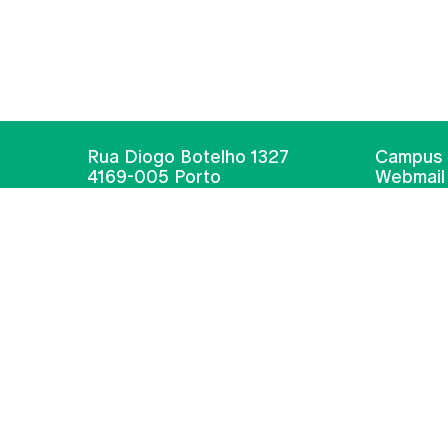
Rua Diogo Botelho 1327
Campus 
4169-005 Porto
Webmail
+351 226 196 240
Intranet
Email:
artes@ucp.pt
Serviço
Como C
Newslet