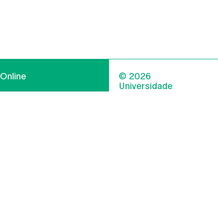
Online
© 2026
Universidade
Católica
s
Portuguesa
hegar
Política de
ter
Privacidade
Termos &
Condições
Direitos do Titular
dos Dados
Entidades Financiadoras