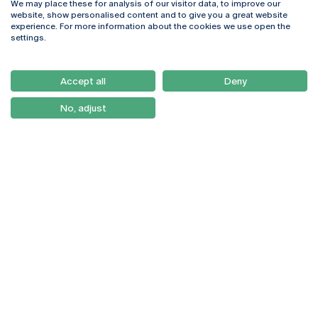
We may place these for analysis of our visitor data, to improve our
Rua Diogo Botelho 1327
Campus Online
website, show personalised content and to give you a great website
4169-005 Porto
Webmail
experience. For more information about the cookies we use open the
+351 226 196 240
Intranet
settings.
Email:
artes@ucp.pt
Serviços
Como Chegar
Accept all
Deny
Newsletter
No, adjust
© 2026
Braga
Universidade Católica
Lisboa
Portuguesa
Porto
Viseu
Política de Privacidade
Termos & Condições
Direitos do Titular dos
Dados
Entidades Financiadoras