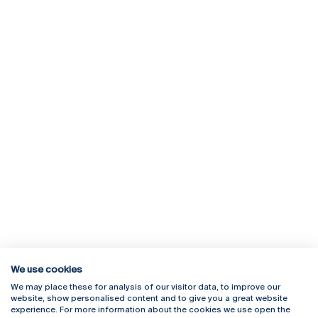
We use cookies
We may place these for analysis of our visitor data, to improve our
Rua Diogo Botelho 1327
Campus Online
website, show personalised content and to give you a great website
4169-005 Porto
Webmail
experience. For more information about the cookies we use open the