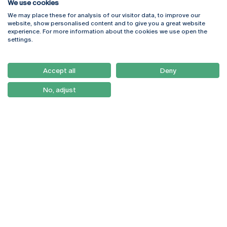
We use cookies
We may place these for analysis of our visitor data, to improve our
Rua Diogo Botelho 1327
Campus Online
website, show personalised content and to give you a great website
4169-005 Porto
Webmail
experience. For more information about the cookies we use open the
+351 226 196 240
Intranet
settings.
Email:
artes@ucp.pt
Serviços
Como Chegar
Accept all
Deny
Newsletter
No, adjust
© 2026
Braga
Universidade Católica
Lisboa
Portuguesa
Porto
Viseu
Política de Privacidade
Termos & Condições
Direitos do Titular dos
Dados