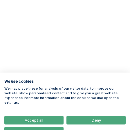
We use cookies
We may place these for analysis of our visitor data, to improve our
Rua Diogo Botelho 1327
Campus Online
website, show personalised content and to give you a great website
4169-005 Porto
Webmail
experience. For more information about the cookies we use open the
+351 226 196 240
Intranet
settings.
Email:
artes@ucp.pt
Serviços
Como Chegar
Accept all
Deny
Newsletter