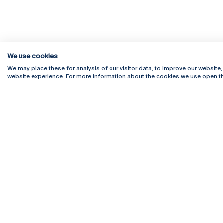
We use cookies
We may place these for analysis of our visitor data, to improve our website
website experience. For more information about the cookies we use open th
Rua Diogo Botelho 1327
Campus 
4169-005 Porto
Webmail
+351 226 196 240
Intranet
Email:
artes@ucp.pt
Serviço
Como C
Newslet