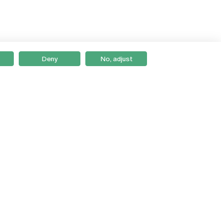
Deny
No, adjust
Braga
Lisboa
Porto
Viseu