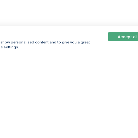
Accept all
, show personalised content and to give you a great
e settings.
Online
© 2026
Universidade
Católica
s
Portuguesa
hegar
Política de
ter
Privacidade
Termos &
Condições
Direitos do Titular
dos Dados
Entidades Financiadoras