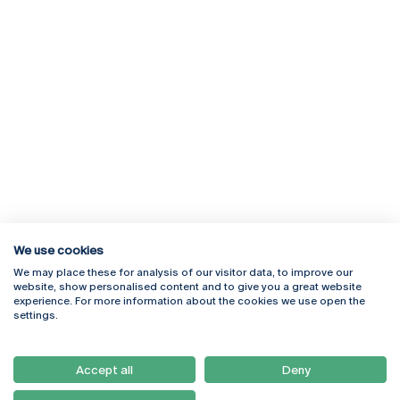
We use cookies
We may place these for analysis of our visitor data, to improve our
Rua Diogo Botelho 1327
Campus Online
website, show personalised content and to give you a great website
4169-005 Porto
Webmail
experience. For more information about the cookies we use open the
+351 226 196 240
Intranet
settings.
Email:
artes@ucp.pt
Serviços
Como Chegar
Accept all
Deny
Newsletter