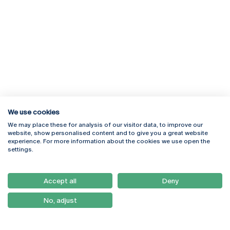
We use cookies
We may place these for analysis of our visitor data, to improve our
Rua Diogo Botelho 1327
Campus Online
website, show personalised content and to give you a great website
4169-005 Porto
Webmail
experience. For more information about the cookies we use open the
+351 226 196 240
Intranet
settings.
Email:
artes@ucp.pt
Serviços
Como Chegar
Accept all
Deny
Newsletter
No, adjust