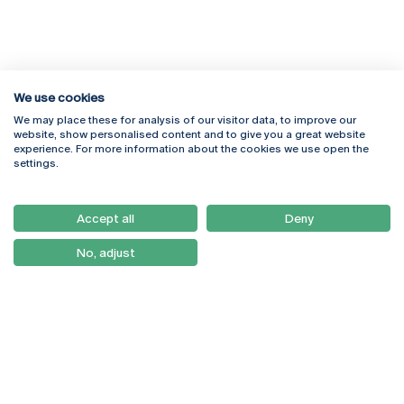
We use cookies
We may place these for analysis of our visitor data, to improve our
website, show personalised content and to give you a great website
experience. For more information about the cookies we use open the
Rua Diogo Botelho 1327
Campus Online
settings.
4169-005 Porto
Webmail
+351 226 196 240
Intranet
Email:
artes@ucp.pt
Accept all
Deny
Serviços
Como Chegar
No, adjust
Newsletter
© 2026
Braga
Universidade Católica
Lisboa
Portuguesa
Porto
Viseu
Política de Privacidade