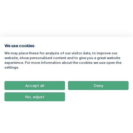
We use cookies
We may place these for analysis of our visitor data, to improve our
Rua Diogo Botelho 1327
Campus Online
website, show personalised content and to give you a great website
4169-005 Porto
Webmail
experience. For more information about the cookies we use open the
+351 226 196 240
Intranet
settings.
Email:
artes@ucp.pt
Serviços
Como Chegar
Accept all
Deny
Newsletter
No, adjust
© 2026
Braga
Universidade Católica
Lisboa
Portuguesa
Porto
Viseu