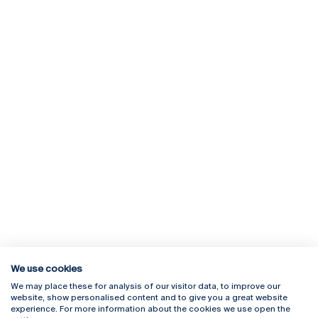
We use cookies
We may place these for analysis of our visitor data, to improve our
Rua Diogo Botelho 1327
Campus Online
website, show personalised content and to give you a great website
4169-005 Porto
Webmail
experience. For more information about the cookies we use open the