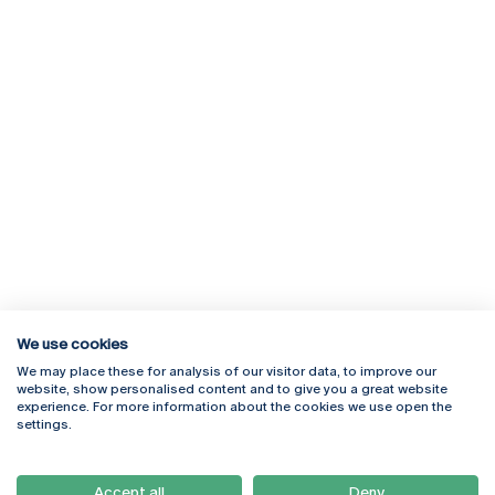
We use cookies
We may place these for analysis of our visitor data, to improve our
Rua Diogo Botelho 1327
Campus Online
website, show personalised content and to give you a great website
4169-005 Porto
Webmail
experience. For more information about the cookies we use open the
+351 226 196 240
Intranet
settings.
Email:
artes@ucp.pt
Serviços
Como Chegar
Accept all
Deny