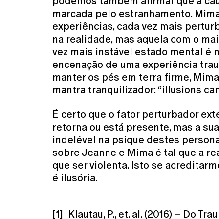
podemos também afirmar que a ca
marcada pelo estranhamento. Mima 
experiências, cada vez mais pertur
na realidade, mas aquela com o mai
vez mais instável estado mental é
encenação de uma experiência trau
manter os pés em terra firme, Mim
mantra tranquilizador: “illusions can
É certo que o fator perturbador e
retorna ou está presente, mas a s
indelével na psique destes person
sobre Jeanne e Mima é tal que a r
que ser violenta. Isto se acreditar
é ilusória.
[1] Klautau, P., et. al. (2016) – Do T