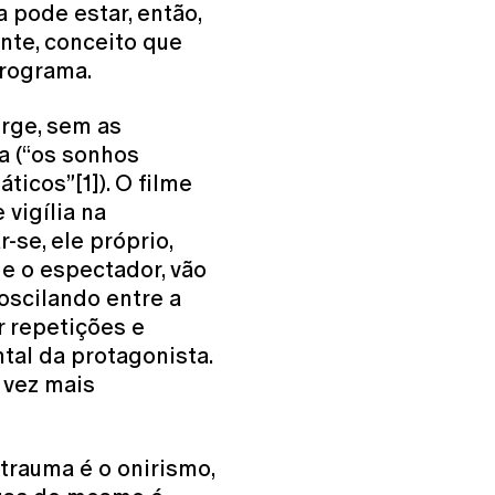
 pode estar, então,
te, conceito que
programa.
urge, sem as
a (“os sonhos
icos”[1]). O filme
vigília na
-se, ele próprio,
 e o espectador, vão
oscilando entre a
r repetições e
tal da protagonista.
 vez mais
 trauma é o onirismo,