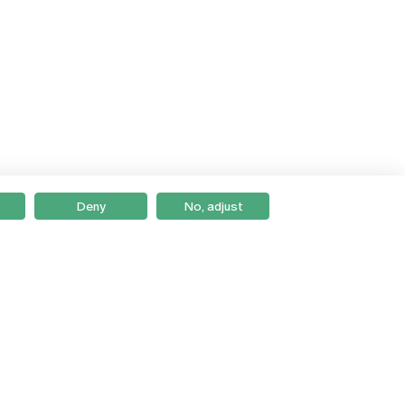
Deny
No, adjust
Braga
Lisboa
Porto
Viseu