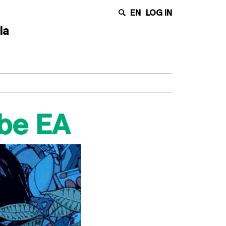
EN
LOG IN
la
ube EA