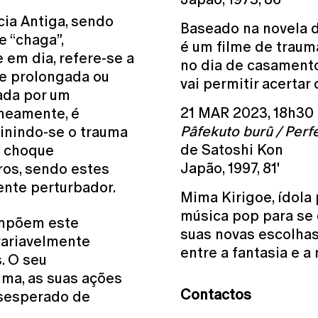
ia Antiga, sendo
Baseado na novela d
e “chaga”,
é um filme de traum
 em dia, refere-se a
no dia de casament
te prolongada ou
vai permitir acerta
ada por um
21 MAR 2023, 18h30
aneamente, é
Pâfekuto burû / Perf
finindo-se o trauma
de Satoshi Kon
u choque
Japão, 1997, 81'
ros, sendo estes
nte perturbador.
Mima Kirigoe, ídola 
música pop para se 
ompõem este
suas novas escolhas
variavelmente
entre a fantasia e a 
. O seu
ma, as suas ações
Contactos
sesperado de