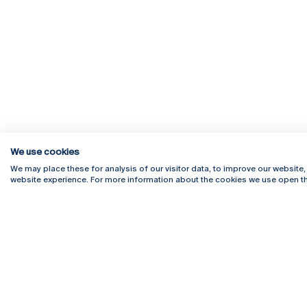
We use cookies
We may place these for analysis of our visitor data, to improve our website
website experience. For more information about the cookies we use open th
Rua Diogo Botelho 1327
Campus 
4169-005 Porto
Webmail
+351 226 196 240
Intranet
Email:
artes@ucp.pt
Serviço
Como C
Newslet