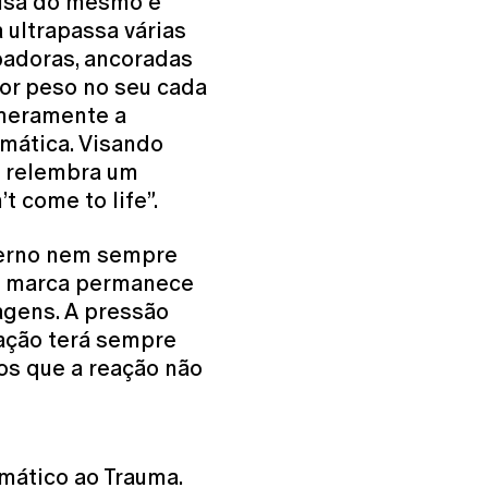
usa do mesmo é
ultrapassa várias
badoras, ancoradas
or peso no seu cada
 meramente a
mática. Visando
a relembra um
’t come to life”.
xterno nem sempre
ua marca permanece
agens. A pressão
eação terá sempre
mos que a reação não
raumático ao Trauma.