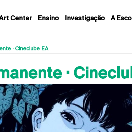
Art Center
Ensino
Investigação
A Esco
nte · Cineclube EA
manente · Cinecl