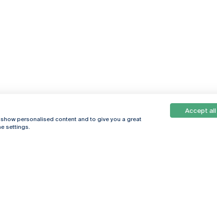
Accept all
, show personalised content and to give you a great
e settings.
Online
© 2026
Universidade
Católica
s
Portuguesa
hegar
Política de
ter
Privacidade
Termos &
Condições
Direitos do Titular