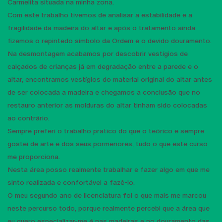
Carmelita situada na minha zona.
Com este trabalho tivemos de analisar a estabilidade e a
fragilidade da madeira do altar e após o tratamento ainda
fizemos o repintedo símbolo da Ordem e o devido douramento.
Na desmontagem acabamos por descobrir vestígios de
calçados de crianças já em degradação entre a parede e o
altar, encontramos vestígios do material original do altar antes
de ser colocada a madeira e chegamos a conclusão que no
restauro anterior as molduras do altar tinham sido colocadas
ao contrário.
Sempre preferi o trabalho pratico do que o teórico e sempre
gostei de arte e dos seus pormenores, tudo o que este curso
me proporciona.
Nesta área posso realmente trabalhar e fazer algo em que me
sinto realizada e confortável a fazê-lo.
O meu segundo ano de licenciatura foi o que mais me marcou
neste percurso todo, porque realmente percebi que a área que
eu quero especializar-me é nas madeiras e no douramento das