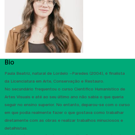
Bio
Paula Beatriz, natural de Lordelo –Paredes (2004), é finalista
da Licenciatura em Arte, Conservação e Restauro.
No secundário frequentou o curso Cientifico Humanístico de
Artes Visuais e até ao seu último ano não sabia o que queria
seguir no ensino superior. No entanto, deparou-se com o curso
em que podia realmente fazer o que gostava como trabalhar
diretamente com as obras e realizar trabalhos minuciosos e
detalhistas.