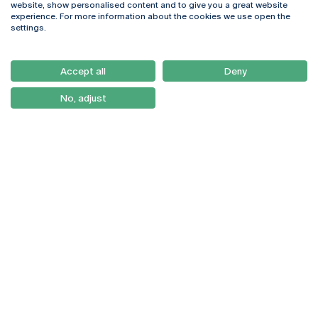
website, show personalised content and to give you a great website
4169-005 Porto
Webmail
experience. For more information about the cookies we use open the
+351 226 196 240
Intranet
settings.
Email:
artes@ucp.pt
Serviços
Como Chegar
Accept all
Deny
Newsletter
No, adjust
© 2026
Braga
Universidade Católica
Lisboa
Portuguesa
Porto
Viseu
Política de Privacidade
Termos & Condições
Direitos do Titular dos
Dados
Entidades Financiadoras