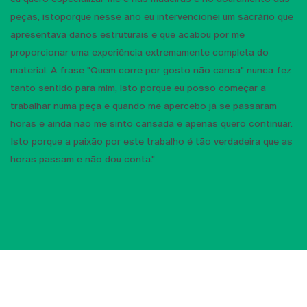
peças, istoporque nesse ano eu intervencionei um sacrário que
apresentava danos estruturais e que acabou por me
proporcionar uma experiência extremamente completa do
material. A frase "Quem corre por gosto não cansa" nunca fez
tanto sentido para mim, isto porque eu posso começar a
trabalhar numa peça e quando me apercebo já se passaram
horas e ainda não me sinto cansada e apenas quero continuar.
Isto porque a paixão por este trabalho é tão verdadeira que as
horas passam e não dou conta."