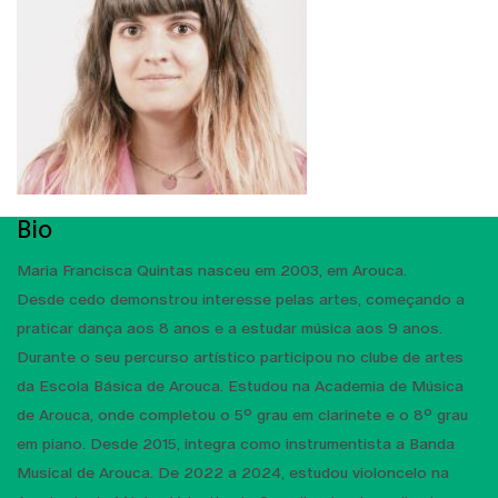
Bio
Maria Francisca Quintas nasceu em 2003, em Arouca.
Desde cedo demonstrou interesse pelas artes, começando a
praticar dança aos 8 anos e a estudar música aos 9 anos.
Durante o seu percurso artístico participou no clube de artes
da Escola Básica de Arouca. Estudou na Academia de Música
de Arouca, onde completou o 5º grau em clarinete e o 8º grau
em piano. Desde 2015, integra como instrumentista a Banda
Musical de Arouca. De 2022 a 2024, estudou violoncelo na