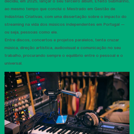
decidiu, em 2025, lançar o seu terceiro álbum, Efeito Submarino,
ao mesmo tempo que conclui o Mestrado em Gestão de
Indústrias Criativas, com uma dissertação sobre o impacto do
streaming na vida dos músicos independentes em Portugal —
ou seja, pessoas como ele.
Entre discos, concertos e projetos paralelos, tenta cruzar
música, direção artística, audiovisual e comunicação no seu
trabalho, procurando sempre o equilíbrio entre o pessoal e o
universal.