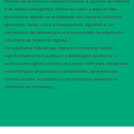
Através de entrevistas semiestruturadas a agentes da indústria
e de análise bibliográfica, reflete-se sobre o impacto das
plataformas digitais na estabilidade das carreiras artísticas,
abordando temas como a transparência algorítmica, os
mecanismos de remuneração e a necessidade de adaptação
constante às dinâmicas digitais.
Os resultados indicam que, embora o streaming facilite
significativamente o acesso e a distribuição de música, o
ecossistema digital constitui um terreno fértil para obstáculos
na construção de percursos consistentes, agravados por
fatores sociais, económicos e tecnológicos inerentes ao
fenómeno do streaming.