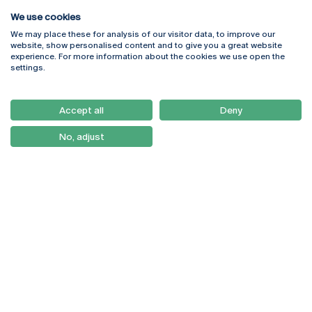
We use cookies
We may place these for analysis of our visitor data, to improve our
Rua Diogo Botelho 1327
Campus Online
website, show personalised content and to give you a great website
4169-005 Porto
Webmail
experience. For more information about the cookies we use open the
+351 226 196 240
Intranet
settings.
Email:
artes@ucp.pt
Serviços
Como Chegar
Accept all
Deny
Newsletter
No, adjust
© 2026
Braga
Universidade Católica
Lisboa
Portuguesa
Porto
Viseu
Política de Privacidade
Termos & Condições
Direitos do Titular dos
Dados