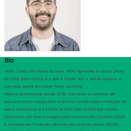
Bio
João Couto (Vila Nova de Gaia, 1995) aprendeu a cantar antes
de falar (pelo menos é o que a família diz) e, desde sempre, o
que mais queria era saber fazer canções.
Músico profissional desde 2018, tem vindo a construir um
percurso como compositor e artista, movido pela convicção de
que a música pop é a forma de arte mais bonita que existe.
Licenciado em Som e Imagem pela Universidade Católica (2016)
e formado em Produção Musical pela Arda Academy (2020),