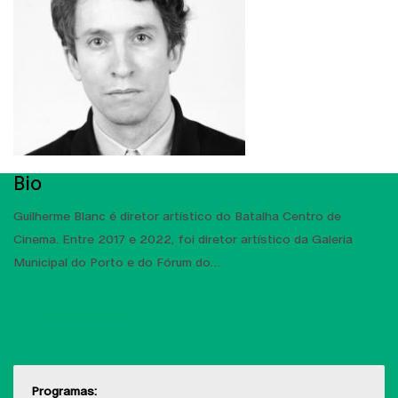
Bio
Guilherme Blanc é diretor artístico do Batalha Centro de
Cinema. Entre 2017 e 2022, foi diretor artístico da Galeria
Municipal do Porto e do Fórum do
MOSTRAR MAIS
Programas: