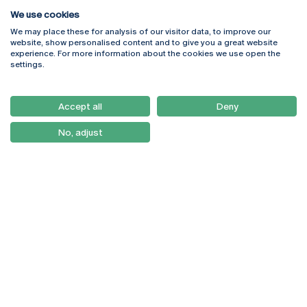
We use cookies
We may place these for analysis of our visitor data, to improve our
Rua Diogo Botelho 1327
Campus Online
website, show personalised content and to give you a great website
4169-005 Porto
Webmail
experience. For more information about the cookies we use open the
+351 226 196 240
Intranet
settings.
Email:
artes@ucp.pt
Serviços
Como Chegar
Accept all
Deny
Newsletter
No, adjust
© 2026
Braga
Universidade Católica
Lisboa
Portuguesa
Porto
Viseu
Política de Privacidade
Termos & Condições
Direitos do Titular dos
Dados