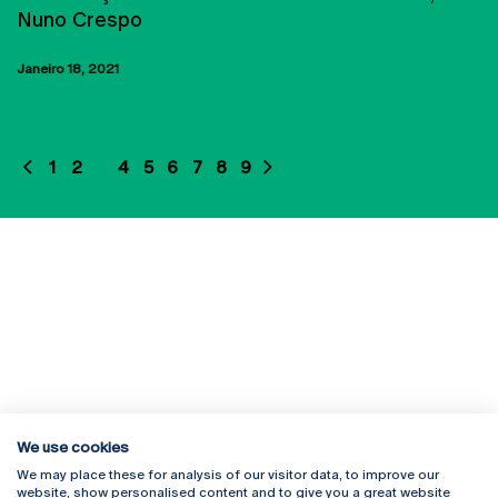
Nuno Crespo
Janeiro 18, 2021
1
2
3
4
5
6
7
8
9
We use cookies
We may place these for analysis of our visitor data, to improve our
Rua Diogo Botelho 1327
Campus Online
website, show personalised content and to give you a great website