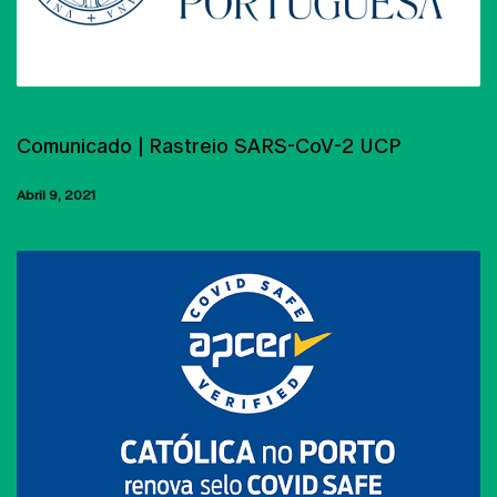
UCP-CRP
Comunicado | Rastreio SARS-CoV-2 UCP
Abril 9, 2021