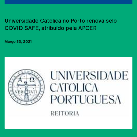
UCP-CRP
Universidade Católica no Porto renova selo
COVID SAFE, atribuído pela APCER
Março 30, 2021
UCP-CRP