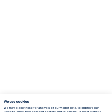
We use cookies
We may place these for analysis of our visitor data, to improve our
Rua Diogo Botelho 1327
Campus Online
website, show personalised content and to give you a great website