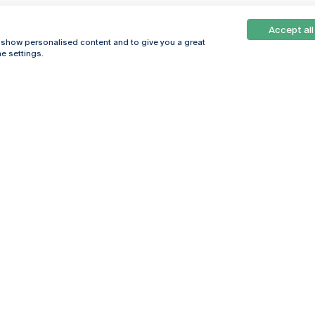
Accept all
, show personalised content and to give you a great
e settings.
Online
© 2026
Universidade
Católica
s
Portuguesa
hegar
Política de
ter
Privacidade
Termos &
Condições
Direitos do Titular
dos Dados
Entidades Financiadoras