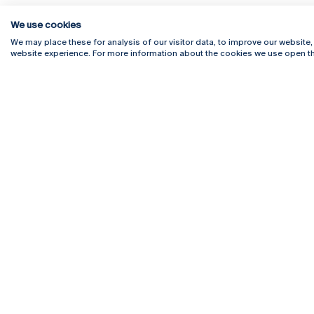
We use cookies
We may place these for analysis of our visitor data, to improve our website
website experience. For more information about the cookies we use open th
Rua Diogo Botelho 1327
Campus 
4169-005 Porto
Webmail
+351 226 196 240
Intranet
Email:
artes@ucp.pt
Serviço
Como C
Newslet