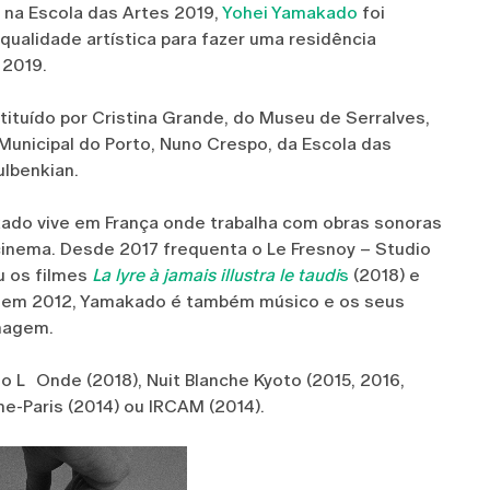
 na Escola das Artes 2019,
Yohei Yamakado
foi
ualidade artística para fazer uma residência
 2019.
stituído por Cristina Grande, do Museu de Serralves,
Municipal do Porto, Nuno Crespo, da Escola das
ulbenkian.
ado vive em França onde trabalha com obras sonoras
cinema. Desde 2017 frequenta o Le Fresnoy – Studio
u os filmes
La lyre à jamais illustra le taudi
s
(2018) e
em 2012, Yamakado é também músico e os seus
imagem.
 LʼOnde (2018), Nuit Blanche Kyoto (2015, 2016,
he-Paris (2014) ou IRCAM (2014).