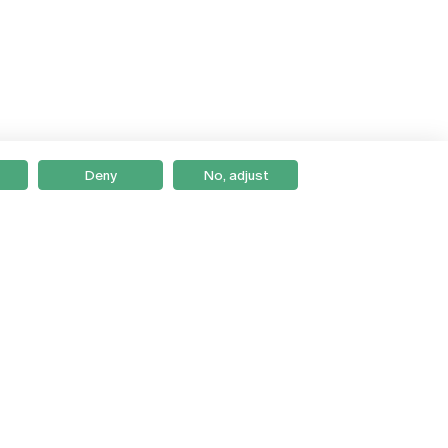
Deny
No, adjust
Braga
Lisboa
Porto
Viseu