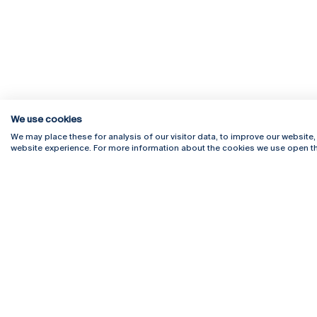
We use cookies
We may place these for analysis of our visitor data, to improve our website
website experience. For more information about the cookies we use open th
Rua Diogo Botelho 1327
Campus 
4169-005 Porto
Webmail
+351 226 196 240
Intranet
Email:
artes@ucp.pt
Serviço
Como C
Newslet