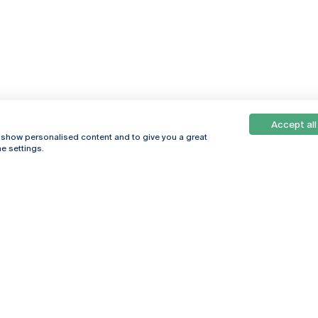
Accept all
, show personalised content and to give you a great
e settings.
Online
© 2026
Universidade
Católica
s
Portuguesa
hegar
Política de
ter
Privacidade
Termos &
Condições
Direitos do Titular
dos Dados