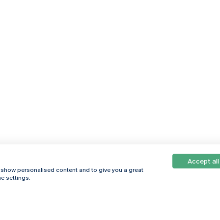
Accept all
, show personalised content and to give you a great
e settings.
Online
© 2026
Universidade
Católica
s
Portuguesa
hegar