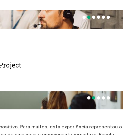
fiber_manual_record
fiber_manual_record
fiber_manual_record
fiber_manual_record
fiber_manual_record
fiber_manual_record
Project
fiber_manual_record
fiber_manual_record
fiber_manual_record
fiber_manual_record
fiber_manual_record
ositivo. Para muitos, esta experiência representou o
meço de uma nova e emocionante jornada na Escola