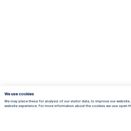
We use cookies
We may place these for analysis of our visitor data, to improve our website
website experience. For more information about the cookies we use open th
Rua Diogo Botelho 1327
Campus 
4169-005 Porto
Webmail
+351 226 196 240
Intranet
Email:
artes@ucp.pt
Serviço
Como C