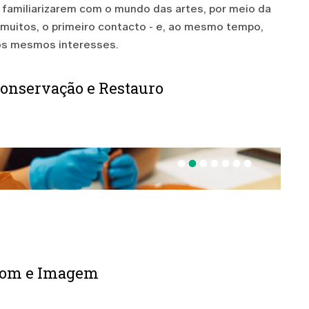
 familiarizarem com o mundo das artes, por meio da
 muitos, o primeiro contacto - e, ao mesmo tempo,
s mesmos interesses.
Conservação e Restauro
fiber_manual_record
fiber_manual_record
fiber_manual_record
fiber_manual_record
fiber_manual_record
fiber_manual_record
fiber_manual_record
 Som e Imagem