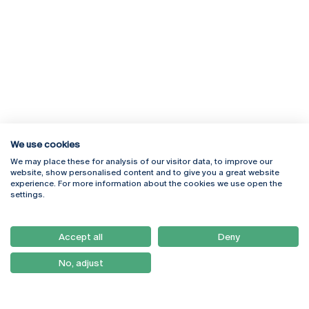
We use cookies
We may place these for analysis of our visitor data, to improve our
Rua Diogo Botelho 1327
Campus Online
website, show personalised content and to give you a great website
4169-005 Porto
Webmail
experience. For more information about the cookies we use open the
+351 226 196 240
Intranet
settings.
Email:
artes@ucp.pt
Serviços
Como Chegar
Accept all
Deny
Newsletter
No, adjust
© 2026
Braga