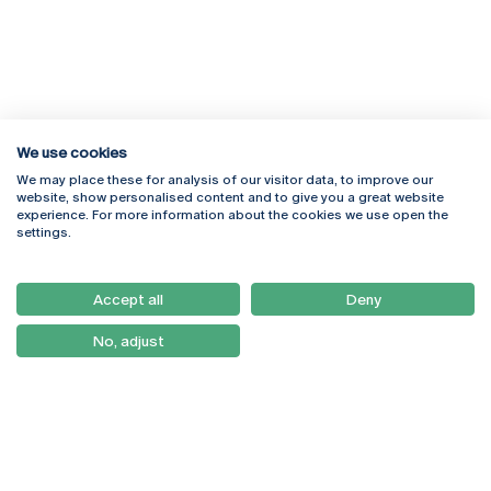
We use cookies
We may place these for analysis of our visitor data, to improve our
Rua Diogo Botelho 1327
Campus Online
website, show personalised content and to give you a great website
4169-005 Porto
Webmail
experience. For more information about the cookies we use open the
+351 226 196 240
Intranet
settings.
Email:
artes@ucp.pt
Serviços
Como Chegar
Accept all
Deny
Newsletter
No, adjust
© 2026
Braga
Universidade Católica
Lisboa
Portuguesa
Porto
Viseu
Política de Privacidade