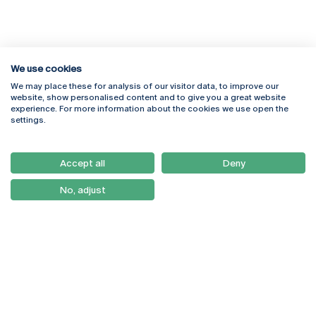
We use cookies
We may place these for analysis of our visitor data, to improve our
Rua Diogo Botelho 1327
Campus Online
website, show personalised content and to give you a great website
4169-005 Porto
Webmail
experience. For more information about the cookies we use open the
+351 226 196 240
Intranet
settings.
Email:
artes@ucp.pt
Serviços
Como Chegar
Accept all
Deny
Newsletter
No, adjust
© 2026
Braga
Universidade Católica
Lisboa
Portuguesa
Porto
Viseu
Política de Privacidade
Termos & Condições
Direitos do Titular dos