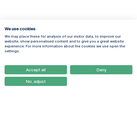
We use cookies
We may place these for analysis of our visitor data, to improve our
Rua Diogo Botelho 1327
Campus Online
website, show personalised content and to give you a great website
4169-005 Porto
Webmail
experience. For more information about the cookies we use open the
+351 226 196 240
Intranet
settings.
Email:
artes@ucp.pt
Serviços
Como Chegar
Accept all
Deny
Newsletter
No, adjust
© 2026
Braga
Universidade Católica
Lisboa
Portuguesa
Porto
Viseu
Política de Privacidade
Termos & Condições
Direitos do Titular dos