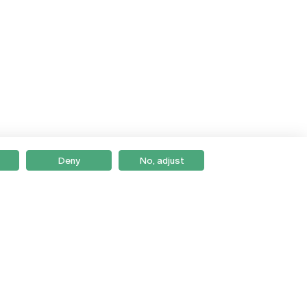
Deny
No, adjust
Braga
Lisboa
Porto
Viseu