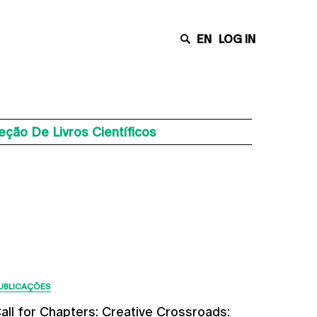
EN
LOG IN
eção De Livros Científicos
Últimas Notícias
UBLICAÇÕES
all for Chapters: Creative Crossroads: