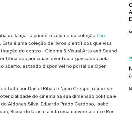
C
A
E
M
ba de lançar o primeiro volume da coleção
The
. Esta é uma coleção de livros científicos que visa
stigação do centro - Cinema & Visual Arts and Sound
ntífica dos principais eventos organizados pela
P
o aberto, estando disponível no portal de Open
N
a
 editado por Daniel Ribas e Nuno Crespo, reúne-se
M
potencialidade do cinema na sua dimensão política e
 de Aldones Silva, Eduardo Prado Cardoso, Isabel
ason, Riccardo Uras e ainda uma conversa entre Ros