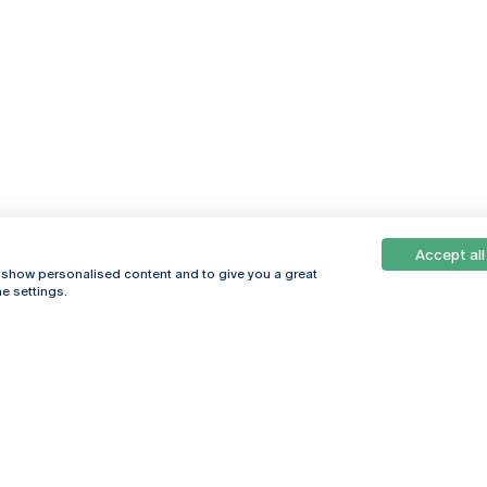
Accept all
, show personalised content and to give you a great
e settings.
Online
© 2026
Universidade
Católica
s
Portuguesa
hegar
Política de
ter
Privacidade
Termos &
Condições
Direitos do Titular