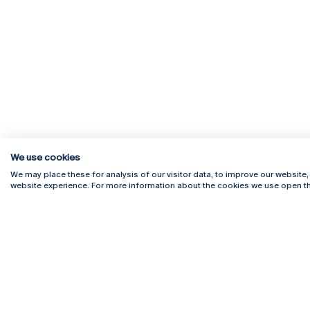
We use cookies
We may place these for analysis of our visitor data, to improve our website
website experience. For more information about the cookies we use open th
Rua Diogo Botelho 1327
Campus 
4169-005 Porto
Webmail
+351 226 196 240
Intranet
Email:
artes@ucp.pt
Serviço
Como C
Newslet