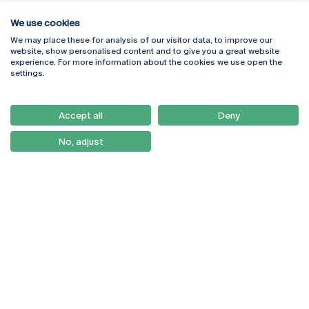
We use cookies
We may place these for analysis of our visitor data, to improve our
Rua Diogo Botelho 1327
Campus Online
website, show personalised content and to give you a great website
4169-005 Porto
Webmail
experience. For more information about the cookies we use open the
+351 226 196 240
Intranet
settings.
Email:
artes@ucp.pt
Serviços
Como Chegar
Accept all
Deny
Newsletter
No, adjust
© 2026
Braga
Universidade Católica
Lisboa
Portuguesa
Porto
Viseu
Política de Privacidade
Termos & Condições
Direitos do Titular dos
Dados