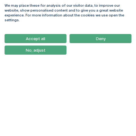
We may place these for analysis of our visitor data, to improve our
Rua Diogo Botelho 1327
Campus Online
website, show personalised content and to give you a great website
4169-005 Porto
Webmail
experience. For more information about the cookies we use open the
+351 226 196 240
Intranet
settings.
Email:
artes@ucp.pt
Serviços
Como Chegar
Accept all
Deny
Newsletter
No, adjust
© 2026
Braga
Universidade Católica
Lisboa
Portuguesa
Porto
Viseu
Política de Privacidade
Termos & Condições
Direitos do Titular dos
Dados