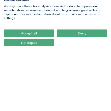
We use cookies
We may place these for analysis of our visitor data, to improve our
Rua Diogo Botelho 1327
Campus Online
website, show personalised content and to give you a great website
4169-005 Porto
Webmail
experience. For more information about the cookies we use open the
+351 226 196 240
Intranet
settings.
Email:
artes@ucp.pt
Serviços
Como Chegar
Accept all
Deny
Newsletter
No, adjust
© 2026
Braga
Universidade Católica
Lisboa
Portuguesa
Porto
Viseu
Política de Privacidade
Termos & Condições
Direitos do Titular dos
Dados