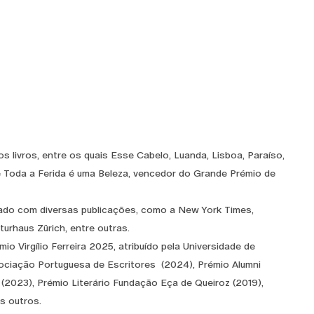
ios livros, entre os quais Esse Cabelo, Luanda, Lisboa, Paraíso,
e Toda a Ferida é uma Beleza, vencedor do Grande Prémio de
rado com diversas publicações, como a New York Times,
aturhaus Zürich, entre outras.
o Virgílio Ferreira 2025, atribuído pela Universidade de
ciação Portuguesa de Escritores (2024), Prémio Alumni
(2023), Prémio Literário Fundação Eça de Queiroz (2019),
os outros.