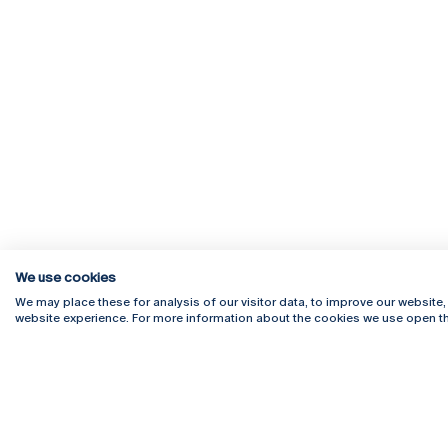
We use cookies
We may place these for analysis of our visitor data, to improve our website
website experience. For more information about the cookies we use open th
Rua Diogo Botelho 1327
Campus 
4169-005 Porto
Webmail
+351 226 196 240
Intranet
Email:
artes@ucp.pt
Serviço
Como C
Newslet