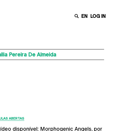
EN
LOG IN
lia Pereira De Almeida
Últimas Notícias
ULAS ABERTAS
ídeo disponível: Morphogenic Angels, por