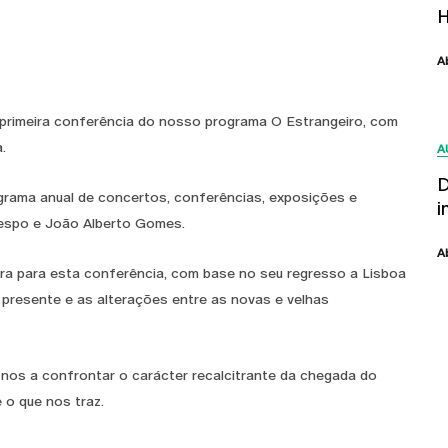
H
A
, a primeira conferência do nosso programa O Estrangeiro, com
.
A
D
ograma anual de concertos, conferências, exposições e
i
espo e João Alberto Gomes.
A
tora para esta conferência, com base no seu regresso a Lisboa
presente e as alterações entre as novas e velhas
m-nos a confrontar o carácter recalcitrante da chegada do
 o que nos traz.