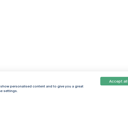
Accept all
, show personalised content and to give you a great
e settings.
Online
© 2026
Universidade
Católica
s
Portuguesa
hegar
Política de
ter
Privacidade