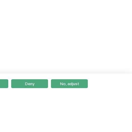
Deny
No, adjust
Braga
Lisboa
Porto
Viseu