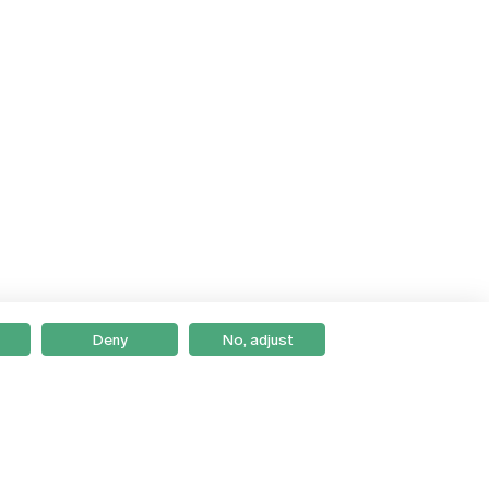
Deny
No, adjust
Braga
Lisboa
Porto
Viseu