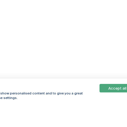
Accept all
, show personalised content and to give you a great
e settings.
Online
© 2026
Universidade
Católica
s
Portuguesa
hegar
Política de