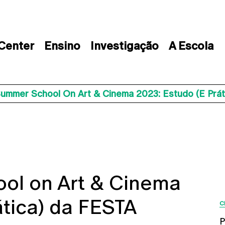
 Center
Ensino
Investigação
A Escola
Summer School On Art & Cinema 2023: Estudo (e Prá
ol on Art & Cinema
ática) da FESTA
C
P