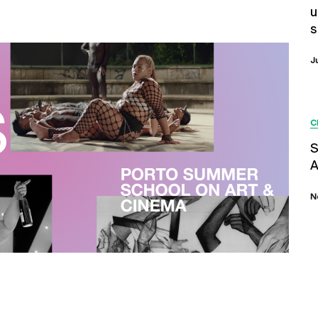
u
s
J
C
S
A
N