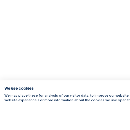
We use cookies
We may place these for analysis of our visitor data, to improve our website
website experience. For more information about the cookies we use open th
Rua Diogo Botelho 1327
Campus 
4169-005 Porto
Webmail
+351 226 196 240
Intranet
Email:
artes@ucp.pt
Serviço
Como C